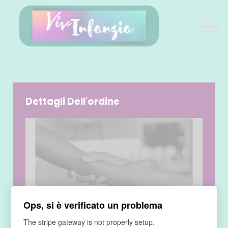
VivInfanzia
Sei professionista?
Sei genitore?
Login
Dettagli Dell'ordine
Ops, si è verificato un problema
The stripe gateway is not properly setup.
PRODOTTO