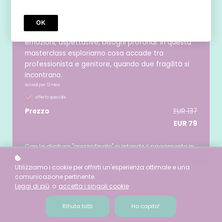
Dentro la relazione di aiuto:
consapevolezza e trasformazione
OK
nella consulenza genitoriale
Una relazione di aiuto non è mai neutra: attiva
emozioni, aspettative, bisogni profondi. In questa
masterclass esploriamo cosa accade tra
professionista e genitore, quando due fragilità si
incontrano.
Accedi per
12
mesi
offerta speciale
Prezzo
EUR 137
EUR 79
Con la dicitura "prezzo finale" si intende il pagamento in
un'unica soluzione.
Utilizziamo i cookie per offrirti un'esperienza ottimale e una
comunicazione pertinente.
registrati
Leggi di più
o
accetta i singoli cookie
.
*
IL TUO USERNAME
Rifiuta tutti
Ho capito!