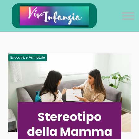
VivInfanzia
Sei professionista?
Sei genitore?
Login
Educatrice Perinatale
Stereotipo
della Mamma