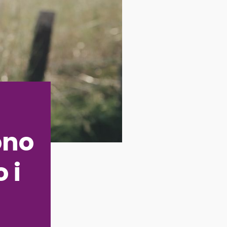
ono
 i