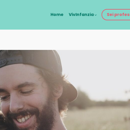
Home
VivInfanzia
Sei profes