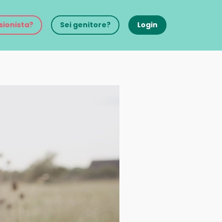
sionista?
Sei genitore?
Login