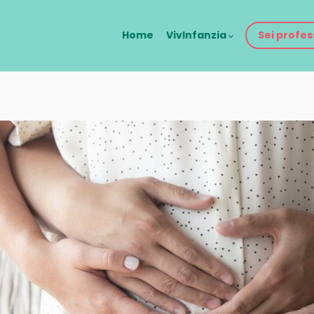
Home
VivInfanzia
Sei profes