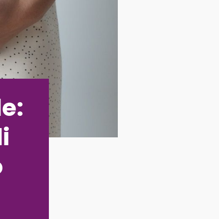
e:
i
o