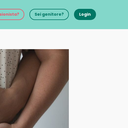
sionista?
Sei genitore?
Login